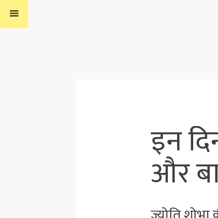
इन दि
और बा
ज्योति शोभा