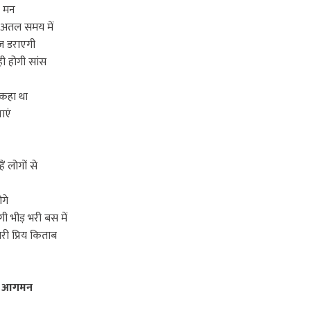
ा मन
ने अतल समय में
ज़ डराएगी
 होगी सांस
े कहा था
माएं
ैं लोगों से
ओगे
ंगी भीड़ भरी बस में
री प्रिय किताब
 का आगमन