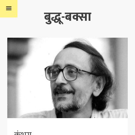
बुद्धू-बक्सा