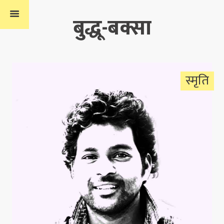
बुद्धू-बक्सा
स्मृति